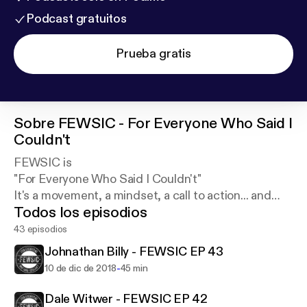
Podcast gratuitos
Prueba gratis
Sobre
FEWSIC - For Everyone Who Said I
Couldn't
FEWSIC is
"For Everyone Who Said I Couldn't"
It's a movement, a mindset, a call to action... and
Todos los episodios
now a Podcast! Join us as we challenge minds and
change lives one mistake at a time!!
43 episodios
Johnathan Billy - FEWSIC EP 43
-
10 de dic de 2018
45 min
Dale Witwer - FEWSIC EP 42