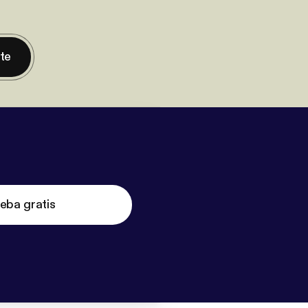
nte
eba gratis