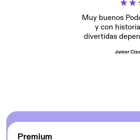
Muy buenos Podca
y con histori
divertidas depen
uno busque. Yo l
Junior Cis
trabajo ya que e
y necesito cance
rededor , Auricular
Premium