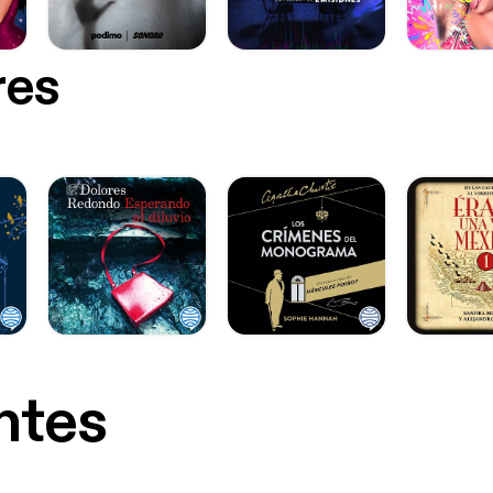
res
ntes