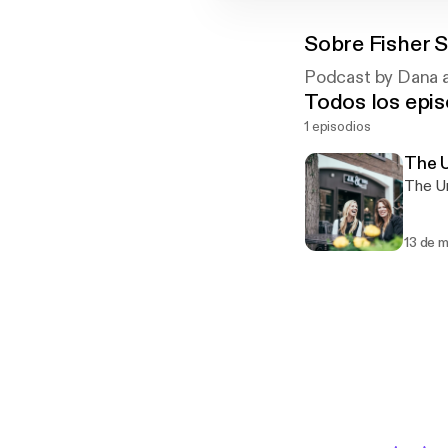
Sobre
Fisher S
Podcast by Dana a
Todos los epis
1 episodios
The U
The Un
13 de 