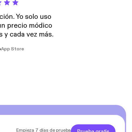
ción. Yo solo uso
 un precio módico
os y cada vez más.
o
App Store
Empieza 7 días de prueba
Prueba gratis