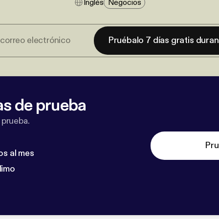
Inglés
Negocios
Pruébalo 7 días gratis dura
as de prueba
 prueba.
Pru
os al mes
dimo