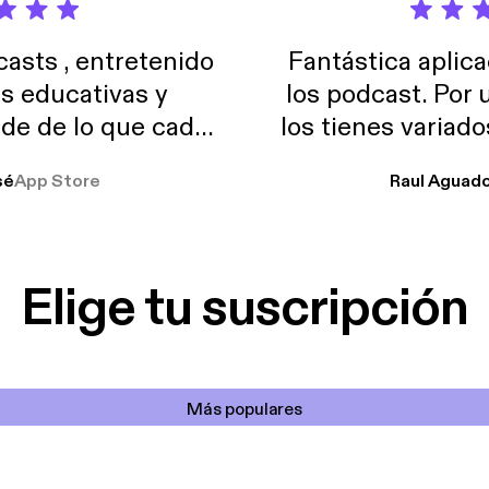
sts , entretenido
Fantástica aplica
as educativas y
los podcast. Por
de de lo que cada
los tienes variad
o suelo usar en el
sé
App Store
Raul Aguad
stoy muchas horas
lar el ruido de al
es y a disfrutar ..!!
Elige tu suscripción
Más populares