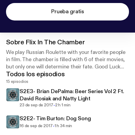
Prueba gratis
Sobre
Flix In The Chamber
We play Russian Roulette with your favorite people
in film. The chamber is filled with 6 of their movies,
but only one will determine their fate. Good Luck...
Todos los episodios
15 episodios
S2E3- Brian DePalma: Beer Series Vol 2 Ft.
David Rosiak and Natty Light
-
23 de sep de 2017
2 h 1 min
S2E2- Tim Burton: Dog Song
-
16 de sep de 2017
1 h 34 min