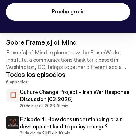
Prueba gratis
Sobre
Frame[s] of Mind
Frame[s] of Mind explores how the FrameWorks
Institute, a communications think tank based in
Washington, DC, brings together different social
Todos los episodios
science disciplines to make sense of social
problems and better explain them.
6 episodios
Culture Change Project – Iran War Response
Discussion [03-2026]
-
20 de mar de 2026
16 min
Episode 4: How does understanding brain
development lead to policy change?
-
31 de dic de 2019
1 h 10 min