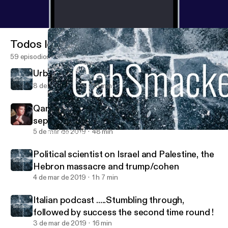
Todos los episodios
59 episodios
Urban essentials hyper mash up 2019
8 de mar de 2019
10 min
QandA Catholic church, sex abuse and the
separation of church and state
5 de mar de 2019
48 min
Political scientist on Israel and Palestine, the Hebron massacre
GabSmacked
Political scientist on Israel and Palestine, the
Hebron massacre and trump/cohen
4 de mar de 2019
1 h 7 min
Italian podcast .....Stumbling through,
followed by success the second time round !
3 de mar de 2019
16 min