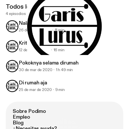
Todos los episodios
4 episodios
Nalar Istana
26 de abr de 2020
11 min
Kritik
12 de abr de 2020
16 min
Nalar Istana
Garis Lurus
Pokoknya selama dirumah
30 de mar de 2020
1 h 49 min
Di rumah aja
25 de mar de 2020
9 min
Sobre Podimo
Empleo
Blog
¿Necesitas ayuda?