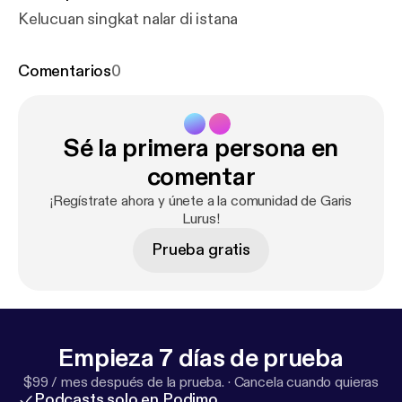
Kelucuan singkat nalar di istana
Comentarios
0
Sé la primera persona en
comentar
¡Regístrate ahora y únete a la comunidad de Garis
Lurus!
Prueba gratis
Empieza 7 días de prueba
$99 / mes después de la prueba.
·
Cancela cuando quieras
Podcasts solo en Podimo