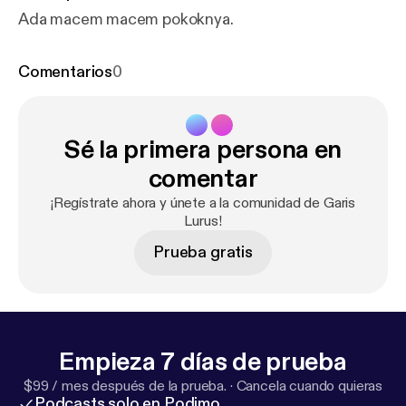
Ada macem macem pokoknya.
Comentarios
0
Sé la primera persona en
comentar
¡Regístrate ahora y únete a la comunidad de Garis
Lurus!
Prueba gratis
Empieza 7 días de prueba
$99 / mes después de la prueba.
·
Cancela cuando quieras
Podcasts solo en Podimo