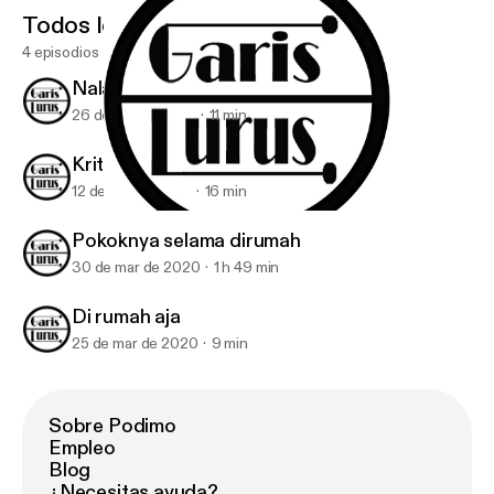
Todos los episodios
4 episodios
Nalar Istana
26 de abr de 2020
11 min
Kritik
12 de abr de 2020
16 min
Pokoknya selama dirumah
Garis Lurus
Pokoknya selama dirumah
30 de mar de 2020
1 h 49 min
Di rumah aja
25 de mar de 2020
9 min
Sobre Podimo
Empleo
Blog
¿Necesitas ayuda?