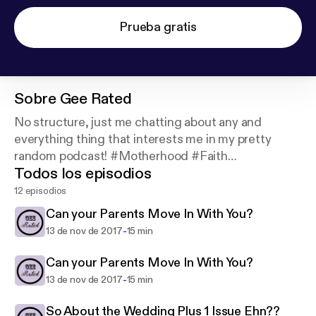
Prueba gratis
Sobre
Gee Rated
No structure, just me chatting about any and
everything thing that interests me in my pretty
random podcast! #Motherhood #Faith
Todos los episodios
#Relationships #POPculture #NaturalHair
#Blablabla
12 episodios
Can your Parents Move In With You?
-
13 de nov de 2017
15 min
Can your Parents Move In With You?
-
13 de nov de 2017
15 min
So About the Wedding Plus 1 Issue Ehn??