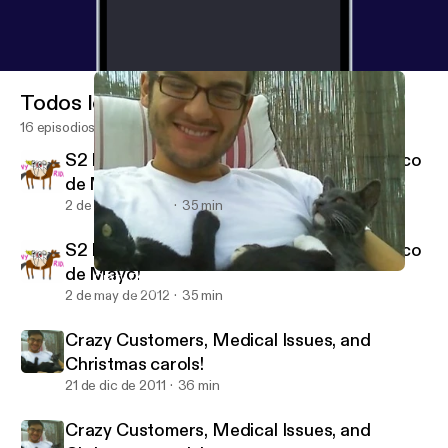
Todos los episodios
16 episodios
S2 E1: Hunger Games, Drag Race, and Cinco
de Mayo!
2 de may de 2012
35 min
S2 E1: Hunger Games, Drag Race, and Cinco
de Mayo!
Crazy Customers, Medical Issues, and Christmas carols!
Getting Serious with Katie and Alexa
2 de may de 2012
35 min
Crazy Customers, Medical Issues, and
Christmas carols!
21 de dic de 2011
36 min
Crazy Customers, Medical Issues, and