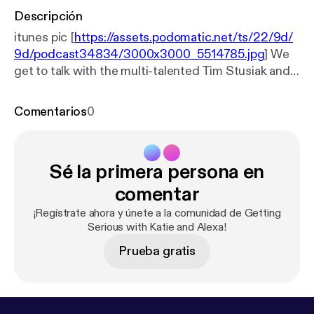
Descripción
itunes pic [
https://assets.podomatic.net/ts/22/9d/
9d/podcast34834/3000x3000_5514785.jpg
] We
get to talk with the multi-talented Tim Stusiak and
get serious about dealing with customers and
taking pics of celebrities!
Comentarios
0
Sé la primera persona en
comentar
¡Regístrate ahora y únete a la comunidad de Getting
Serious with Katie and Alexa!
Prueba gratis