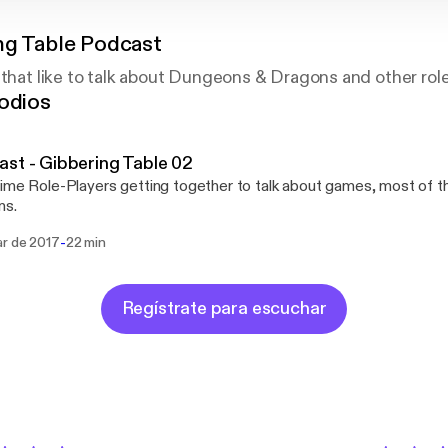
ng Table Podcast
 that like to talk about Dungeons & Dragons and other rol
odios
st - Gibbering Table 02
ime Role-Players getting together to talk about games, most of 
ns.
-
ar de 2017
22 min
Regístrate para escuchar