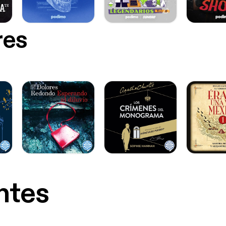
res
ntes