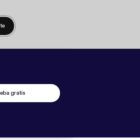
nte
eba gratis