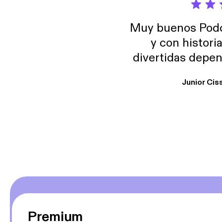
Muy buenos Podca
y con histori
divertidas depen
uno busque. Yo l
Junior Cis
trabajo ya que e
y necesito cance
rededor , Auricular
Premium