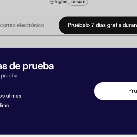
Inglés
Leisure
Pruébalo 7 días gratis dura
as de prueba
 prueba.
Pru
os al mes
dimo