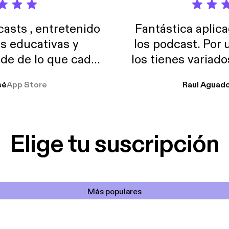
sts , entretenido
Fantástica aplica
as educativas y
los podcast. Por
de de lo que cada
los tienes variad
o suelo usar en el
sé
App Store
Raul Aguad
stoy muchas horas
lar el ruido de al
es y a disfrutar ..!!
Elige tu suscripción
Más populares