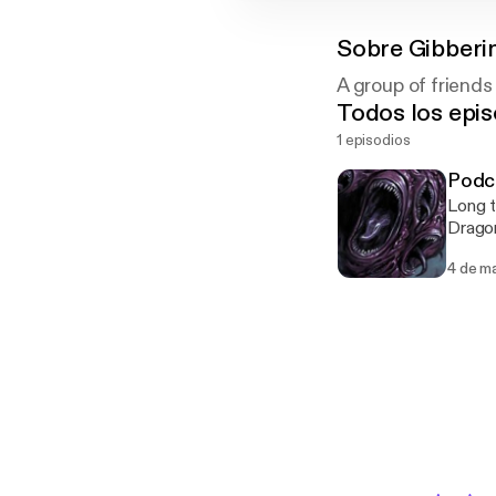
Sobre
Gibberi
A group of friends
Todos los epis
1 episodios
Podca
Long t
Drago
4 de m