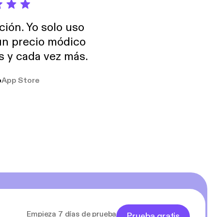
ción. Yo solo uso
 un precio módico
os y cada vez más.
o
App Store
Empieza 7 días de prueba
Prueba gratis