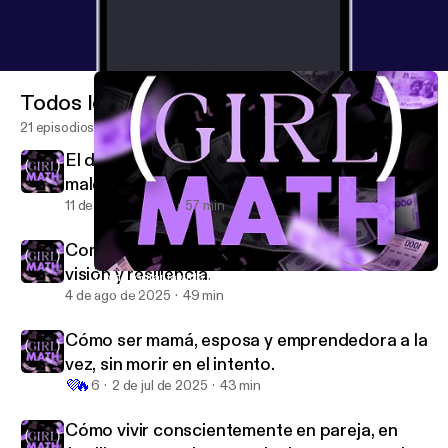
Todos los episodios
21 episodios
El dinero en tu vida: una bendición o una
maldición.
11 de ago de 2025
57 min
Como lograr la vida que tanto soñaste, con
visión y resiliencia.
Como lograr la vida que tanto soñaste, con visión y resiliencia.
Girl Math.
4 de ago de 2025
49 min
Cómo ser mamá, esposa y emprendedora a la
vez, sin morir en el intento.
💜
🔥
6
2 de jul de 2025
43 min
Cómo vivir conscientemente en pareja, en