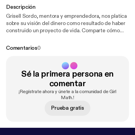
Descripción
Grisell Sordo, mentora y emprendedora, nos platica
sobre su visión del dinero como resultado de haber
construido un proyecto de vida. Comparte cómo
fue transformando su relación con el dinero desde
joven y cómo ha aprendido a cambiar de rumbo
Comentarios
0
cuando es necesario. Habla sobre la importancia de
pedir ayuda, reconocer nuestros miedos, y sacar
provecho de lo que cada persona ya tiene dentro.
Sé la primera persona en
También resalta el valor de incorporar nuevas
palabras en nuestro vocabulario para crecer personal
comentar
y profesionalmente. Learn more about your ad
¡Regístrate ahora y únete a la comunidad de Girl
choices. Visit megaphone.fm/adchoices [
https://me
Math.!
gaphone.fm/adchoices
]
Prueba gratis