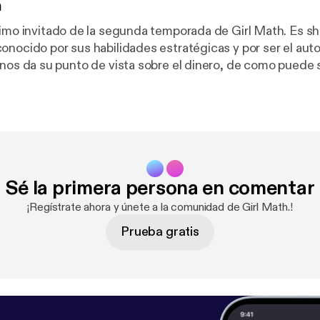
n
timo invitado de la segunda temporada de Girl Math. Es sh
nocido por sus habilidades estratégicas y por ser el autor
a maldición y que hay que ser conscientes para no llegar a
 montaña rusa y cualquier cosa puede llegar a pasar. Por último nos
icidad y la plenitud, de como la vida siempre refleja lo que t
 estar en paz contigo mismo para sentirte a gusto con tu
SimonCohenS⁩ [
https://studio.youtube.com/channel/UC
Sé la primera persona en comentar
] Learn more about your ad choices. Visit megaphone.fm/a
.fm/adchoices
]
¡Regístrate ahora y únete a la comunidad de Girl Math.!
Prueba gratis