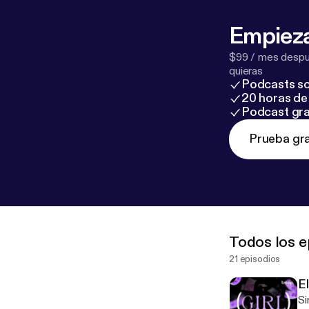
Empieza
$99 / mes despué
quieras
Podcasts so
20 horas de 
Podcast gra
Prueba gra
Todos los e
21 episodios
El
Si