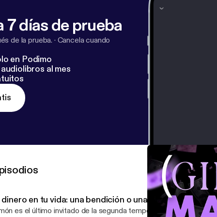
 7 días de prueba
s de la prueba.
·
Cancela cuando
lo en Podimo
audiolibros al mes
tuitos
tis
pisodios
 dinero en tu vida: una bendición o una maldición.
món es el último invitado de la segunda temporada de Girl Math. E