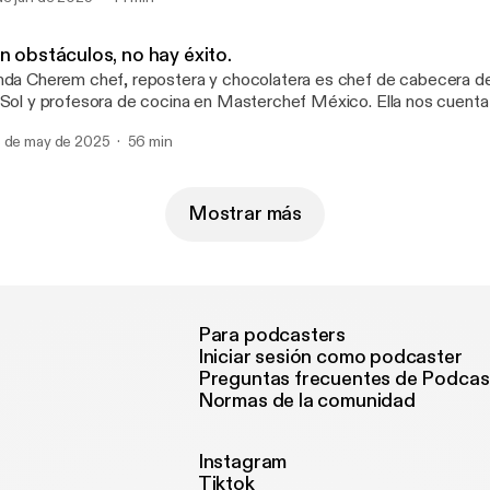
atica de su pasado, lo que le gustó y lo que no y todos los aprendi
periencia. Síguenos en nuestras redes: @sharsteps / @vivirenconciencia
n obstáculos, no hay éxito.
arn more about your ad choices. Visit megaphone.fm/adchoices
nda Cherem chef, repostera y chocolatera es chef de cabecera d
ttps://megaphone.fm/adchoices]
 Sol y profesora de cocina en Masterchef México. Ella nos cuenta s
mo empezó y todo lo que tuvo que pasar para llegar a donde esta
 de may de 2025
56 min
s platica de su relación con el dinero y como para ella el dinero es
no para llegar a donde quieres estar. Learn more about your ad choices. Visit
gaphone.fm/adchoices [https://megaphone.fm/adchoices]
Mostrar más
Para podcasters
Iniciar sesión como podcaster
Preguntas frecuentes de Podcas
Normas de la comunidad
Instagram
Tiktok