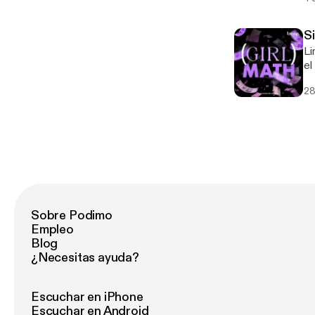
pl
de esa ex
Si
Le
Li
[h
el
có
28
no
cami
me
Sobre Podimo
Empleo
Blog
¿Necesitas ayuda?
Escuchar en iPhone
Escuchar en Android