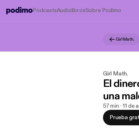
Podcasts
Audiolibros
Sobre Podimo
Girl Math.
Girl Math.
El diner
una mal
57 min · 11 de
Prueba grat