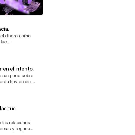
utor del libro
ar a perder el
bendición o una maldición.
 a pasar. Por
cia.
refleja lo que tu
del dinero como
 a gusto con tu
 fue
endido a cambiar
more
 También
 para crecer
en el intento.
ca un poco sobre
esta hoy en día.
ma de dinero.
ocio, la
. Redes
das tus
 las relaciones
emas y llegar a
. También nos