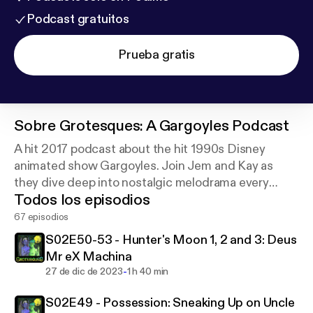
Podcast gratuitos
Prueba gratis
Sobre
Grotesques: A Gargoyles Podcast
A hit 2017 podcast about the hit 1990s Disney
animated show Gargoyles. Join Jem and Kay as
they dive deep into nostalgic melodrama every
Todos los episodios
other week.
67 episodios
S02E50-53 - Hunter's Moon 1, 2 and 3: Deus
Mr eX Machina
-
27 de dic de 2023
1 h 40 min
S02E49 - Possession: Sneaking Up on Uncle