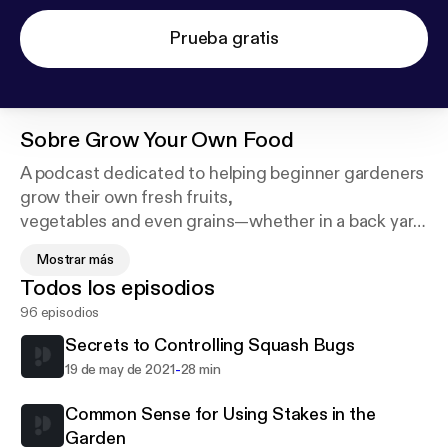
Prueba gratis
Sobre
Grow Your Own Food
A podcast dedicated to helping beginner gardeners
grow their own fresh fruits,
vegetables and even grains—whether in a back yard
or on a balcony. Get helpful
Mostrar más
growing tips, recipe inspiration and more. And for
Todos los episodios
more information, including
96 episodios
how-to articles and helpful photos and videos, visit
beeandbasil.com. Support
Secrets to Controlling Squash Bugs
this podcast:
https://anchor.fm/growyourownfood/s
-
19 de may de 2021
28 min
upport
Common Sense for Using Stakes in the
Garden