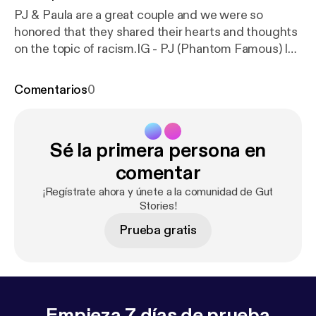
PJ & Paula are a great couple and we were so
honored that they shared their hearts and thoughts
on the topic of racism.IG - PJ (Phantom Famous) IG
- PaulaIG- Gifted KreatorsThey also have a podcast
available on any podcast platform.For Better Or...
Comentarios
0
Sé la primera persona en
comentar
¡Regístrate ahora y únete a la comunidad de Gut
Stories!
Prueba gratis
Empieza 7 días de prueba