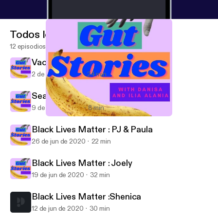
Todos los episodios
12 episodios
Vacie
2 de feb de 2021
24 min
Season 2 Finale
9 de dic de 2020
8 min
Black Lives Matter : PJ & Paula
Gut Stories
Black Lives Matter : PJ & Paula
26 de jun de 2020
22 min
Black Lives Matter : Joely
19 de jun de 2020
32 min
Black Lives Matter :Shenica
12 de jun de 2020
30 min