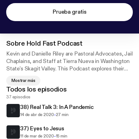
Prueba gratis
Sobre
Hold Fast Podcast
Kevin and Danielle Riley are Pastoral Advocates, Jail
Chaplains, and Staff at Tierra Nueva in Washington
State’s Skagit Valley. This Podcast explores their
work in ministry at the margins, going through
Mostrar más
addiction, trauma, homelessness, and incarceration
Todos los episodios
into recovery, grace, and atonement in Jesus Christ.
37 episodios
38) Real Talk 3: In A Pandemic
-
14 de abr de 2020
27 min
37) Eyes to Jesus
-
11 de mar de 2020
15 min