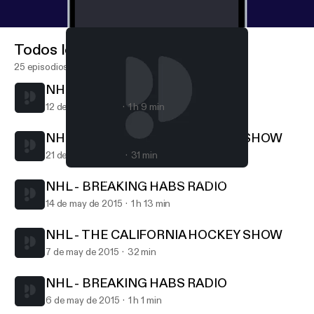
Todos los episodios
25 episodios
NHL - THE RED LINE
12 de abr de 2016
1 h 9 min
NHL - THE CALIFORNIA HOCKEY SHOW
21 de may de 2015
31 min
NHL - THE RED LINE
HTW2 - Hockey This Week Radio Network
NHL - BREAKING HABS RADIO
14 de may de 2015
1 h 13 min
NHL - THE CALIFORNIA HOCKEY SHOW
7 de may de 2015
32 min
NHL - BREAKING HABS RADIO
6 de may de 2015
1 h 1 min