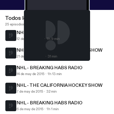
Todos los episodios
25 episodios
NHL - THE RED LINE
12 de abr de 2016
1 h 9 min
NHL - THE CALIFORNIA HOCKEY SHOW
21 de may de 2015
31 min
NHL - BREAKING HABS RADIO
HTW2 - Hockey This Week Radio Network
NHL - BREAKING HABS RADIO
14 de may de 2015
1 h 13 min
NHL - THE CALIFORNIA HOCKEY SHOW
7 de may de 2015
32 min
NHL - BREAKING HABS RADIO
6 de may de 2015
1 h 1 min