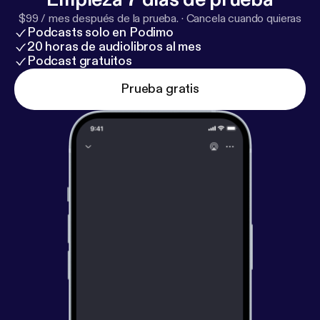
Visitwww.hockeythisweek.com [
http://www.hockey
$99 / mes después de la prueba.
·
Cancela cuando quieras
thisweek.com
]
Podcasts solo en Podimo
20 horas de audiolibros al mes
Podcast gratuitos
Prueba gratis