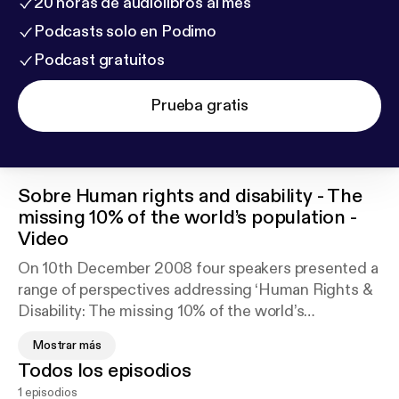
20 horas de audiolibros al mes
Podcasts solo en Podimo
Podcast gratuitos
Prueba gratis
Sobre
Human rights and disability - The
missing 10% of the world’s population -
Video
On 10th December 2008 four speakers presented a
range of perspectives addressing ‘Human Rights &
Disability: The missing 10% of the world’s
population’. Professor Nora Groce, Director of the
Mostrar más
Leonard Cheshire Disability & Inclusive
Todos los episodios
Development Centre, in UCL Epidemiology & Public
1 episodios
Health, explored the pressing issue of disability and