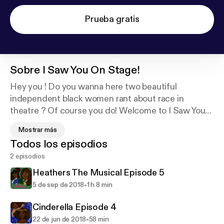
Prueba gratis
Sobre
I Saw You On Stage!
Hey you ! Do you wanna here two beautiful
independent black women rant about race in
theatre ? Of course you do! Welcome to I Saw You
on Stage a musical theater podcast, with Auns and
Mostrar más
Lex, where we talk about the cultural and political
Todos los episodios
going ons of musical theater shows and their
2 episodios
cinematic counterparts.
Heathers The Musical Episode 5
-
5 de sep de 2018
1 h 8 min
Cinderella Episode 4
-
22 de jun de 2018
58 min