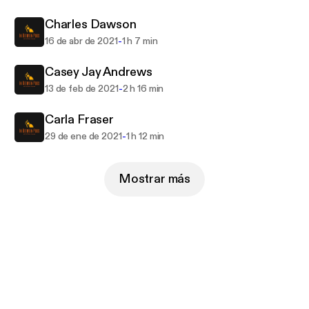
understanding of topics such as mental health,
Charles Dawson
relationships, ambitions, process, self worth and
what life means when working. Or, quite simply, how
-
16 de abr de 2021
1 h 7 min
to keep life fun when in between jobs.
Casey Jay Andrews
-
13 de feb de 2021
2 h 16 min
Carla Fraser
-
29 de ene de 2021
1 h 12 min
Mostrar más