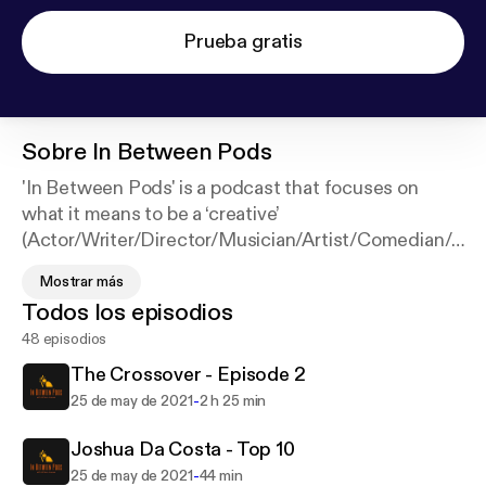
Prueba gratis
Sobre
In Between Pods
'In Between Pods' is a podcast that focuses on
what it means to be a ‘creative’
(Actor/Writer/Director/Musician/Artist/Comedian/Y
outuber/Casting Director and many more) working
Mostrar más
(or not) in their chosen industry today. As an actor, I
Todos los episodios
have always been fascinated by the consistent
48 episodios
inconsistency of our day to day lives, and wanted to
delve into what it is that truly makes us want to
The Crossover - Episode 2
continue to do the craft we hold so dearly. Whilst
-
25 de may de 2021
2 h 25 min
looking at these people’s incredible achievements
and how they got there, I am here to investigate the
Joshua Da Costa - Top 10
more profound questions that strive for a deeper
-
25 de may de 2021
44 min