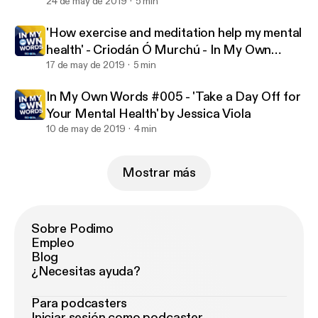
My Own Words #007
24 de may de 2019
5 min
'How exercise and meditation help my mental
health' - Criodán Ó Murchú - In My Own
Words #006
17 de may de 2019
5 min
In My Own Words #005 - 'Take a Day Off for
Your Mental Health' by Jessica Viola
10 de may de 2019
4 min
Mostrar más
Sobre Podimo
Empleo
Blog
¿Necesitas ayuda?
Para podcasters
Iniciar sesión como podcaster