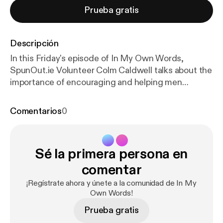
Prueba gratis
Descripción
In this Friday's episode of In My Own Words,
SpunOut.ie Volunteer Colm Caldwell talks about the
importance of encouraging and helping men
express their emotions & feelings. Colm also talks
about what the negative consequences are when
Comentarios
0
men bottle up their emotions and how society's
'stiff upper lip' mentality can really harm men and
their mental wellbeing.
Sé la primera persona en
comentar
¡Regístrate ahora y únete a la comunidad de In My
Own Words!
Prueba gratis