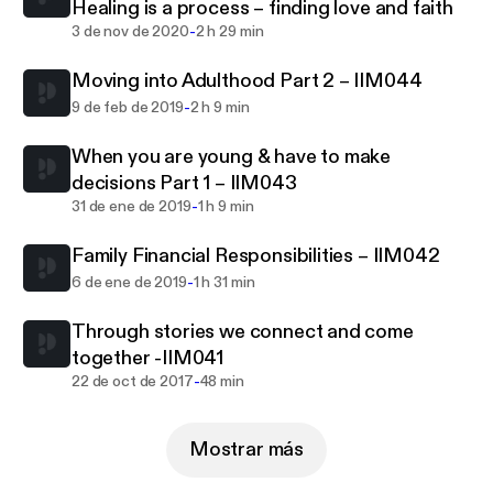
Healing is a process – finding love and faith
-
3 de nov de 2020
2 h 29 min
Moving into Adulthood Part 2 – IIM044
-
9 de feb de 2019
2 h 9 min
When you are young & have to make
decisions Part 1 – IIM043
-
31 de ene de 2019
1 h 9 min
Family Financial Responsibilities – IIM042
-
6 de ene de 2019
1 h 31 min
Through stories we connect and come
together -IIM041
-
22 de oct de 2017
48 min
Mostrar más