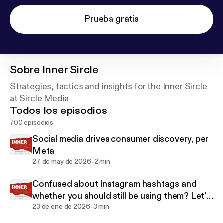
Prueba gratis
Sobre
Inner Sircle
Strategies, tactics and insights for the Inner Sircle
at Sircle Media
Todos los episodios
700 episodios
Social media drives consumer discovery, per
Meta
-
27 de may de 2026
2 min
Confused about Instagram hashtags and
whether you should still be using them? Let’s
-
clear it up.
23 de ene de 2026
3 min