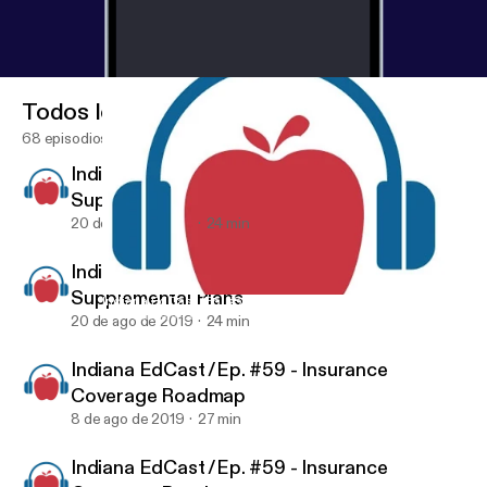
Todos los episodios
68 episodios
Indiana EdCast /Ep. #60 - About Medicare
Supplemental Plans
20 de ago de 2019
24 min
Indiana EdCast /Ep. #60 - About Medicare
Supplemental Plans
Indiana EdCast /Ep. #59 - Insurance Coverage Roadmap
IRTA INDIANA EdCAST
20 de ago de 2019
24 min
Indiana EdCast /Ep. #59 - Insurance
Coverage Roadmap
8 de ago de 2019
27 min
Indiana EdCast /Ep. #59 - Insurance