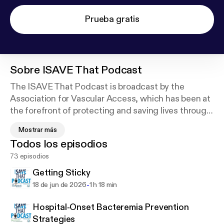
Prueba gratis
Sobre
ISAVE That Podcast
The ISAVE That Podcast is broadcast by the
Association for Vascular Access, which has been at
the forefront of protecting and saving lives through
best practices and patient advocacy since 1985.
Mostrar más
AVA advances research, provides professional and
Todos los episodios
public education to shape practice and enhance
73 episodios
patient outcomes and partners with the device
manufacturing community to bring about evidence-
Getting Sticky
based innovations in vascular access. The podcast
-
18 de jun de 2026
1 h 18 min
serves as one of AVA's platforms for discussing
research, emerging trends, patient advocacy
Hospital‑Onset Bacteremia Prevention
efforts, clinical controversies and vascular access
Strategies