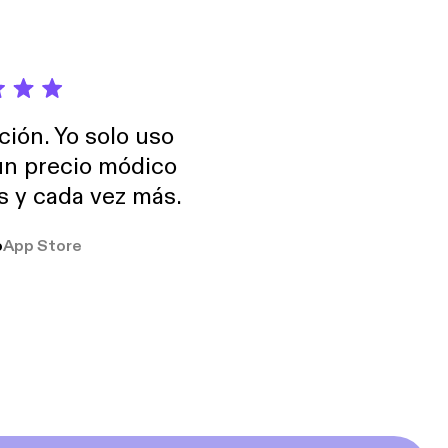
ción. Yo solo uso
 un precio módico
os y cada vez más.
o
App Store