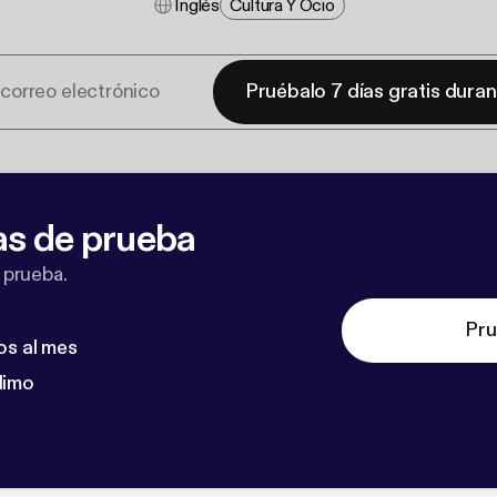
Inglés
Cultura Y Ocio
Pruébalo 7 días gratis dura
as de prueba
 prueba.
Pru
os al mes
dimo