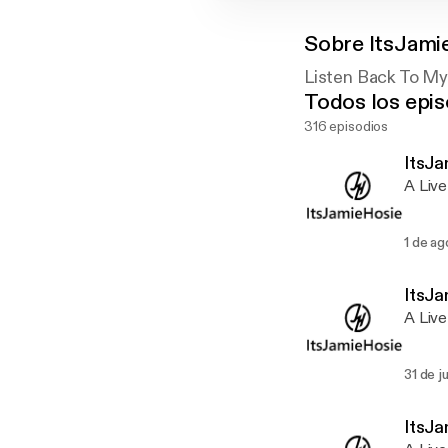
Sobre
ItsJami
Listen Back To M
Todos los epis
316 episodios
ItsJa
A Live
1 de a
ItsJa
A Live
31 de j
ItsJa