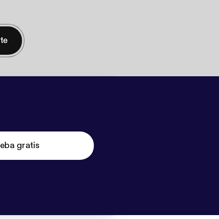
nte
eba gratis