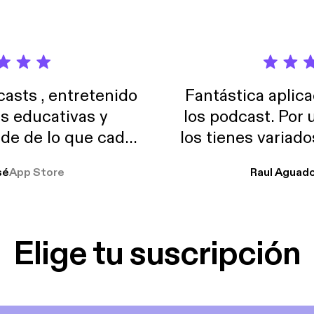
sts , entretenido
Fantástica aplica
as educativas y
los podcast. Por
de de lo que cada
los tienes variad
o suelo usar en el
sé
App Store
Raul Aguad
stoy muchas horas
lar el ruido de al
es y a disfrutar ..!!
Elige tu suscripción