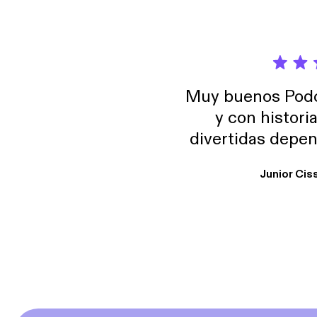
Muy buenos Podca
y con histori
divertidas depen
uno busque. Yo l
Junior Cis
trabajo ya que e
y necesito cance
rededor , Auricular