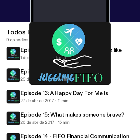
Todos los episodios
9 episodios
Episode 18: What does Success look like
1 de may de 2017
5 min
Episode 17: My Biggest Strength
29 de abr de 2017
8 min
Episode 15: What makes someone brave?
Juggling FIFO
Episode 16: A Happy Day For Me Is
27 de abr de 2017
11 min
Episode 15: What makes someone brave?
26 de abr de 2017
15 min
Episode 14 - FIFO Financial Communication