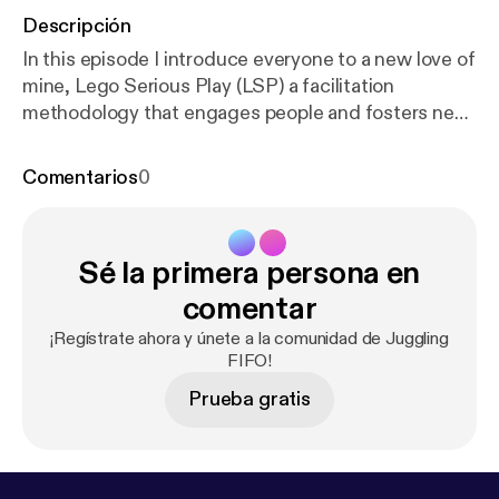
Descripción
In this episode I introduce everyone to a new love of
mine, Lego Serious Play (LSP) a facilitation
methodology that engages people and fosters new
creative thinking. Over the next 14 days I will be
posting one podcast each day answering one
Comentarios
0
question using the Lego Serious Play methodology.
Today's question: What makes someone brave????
Sé la primera persona en
comentar
¡Regístrate ahora y únete a la comunidad de Juggling
FIFO!
Prueba gratis