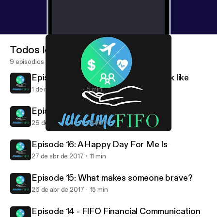
Todos los episodios
9 episodios
Episode 18: What does Success look like
1 de may de 2017
5 min
Episode 17: My Biggest Strength
29 de abr de 2017
8 min
Episode 16: A Happy Day For Me Is
Juggling FIFO
Episode 16: A Happy Day For Me Is
27 de abr de 2017
11 min
Episode 15: What makes someone brave?
26 de abr de 2017
15 min
Episode 14 - FIFO Financial Communication