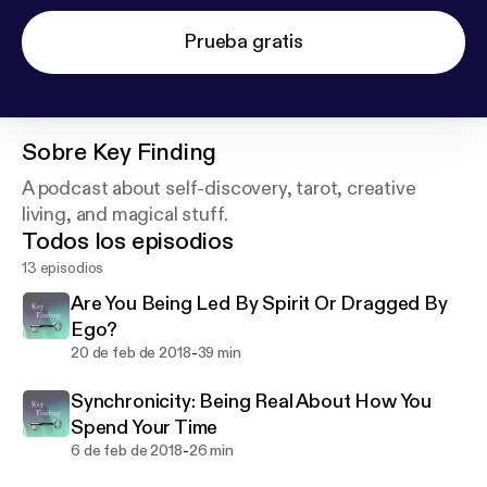
Prueba gratis
Sobre
Key Finding
A podcast about self-discovery, tarot, creative
living, and magical stuff.
Todos los episodios
13 episodios
Are You Being Led By Spirit Or Dragged By
Ego?
-
20 de feb de 2018
39 min
Synchronicity: Being Real About How You
Spend Your Time
-
6 de feb de 2018
26 min