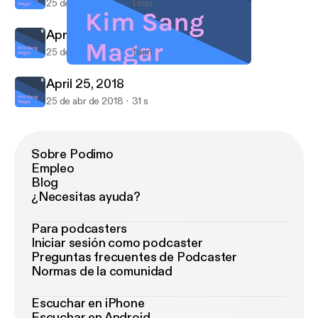
25 de abr de 2018
1 min
April 25, 2018
25 de abr de 2018
1 min
April 25, 2018
Kim Sang Magar
April 25, 2018
25 de abr de 2018
31 s
Sobre Podimo
Empleo
Blog
¿Necesitas ayuda?
Para podcasters
Iniciar sesión como podcaster
Preguntas frecuentes de Podcaster
Normas de la comunidad
Escuchar en iPhone
Escuchar en Android