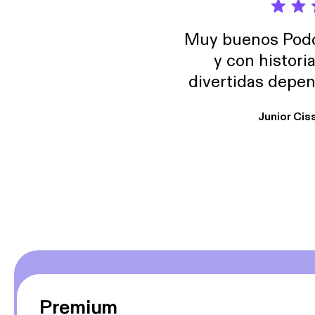
Muy buenos Podca
y con histori
divertidas depen
uno busque. Yo l
Junior Cis
trabajo ya que e
y necesito cance
rededor , Auricular
Premium