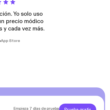
ción. Yo solo uso
 un precio módico
os y cada vez más.
o
App Store
Empieza 7 días de prueba
Prueba gratis