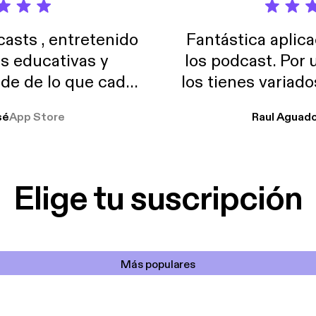
sts , entretenido
Fantástica aplica
as educativas y
los podcast. Por
de de lo que cada
los tienes variad
o suelo usar en el
sé
App Store
Raul Aguad
stoy muchas horas
lar el ruido de al
es y a disfrutar ..!!
Elige tu suscripción
Más populares