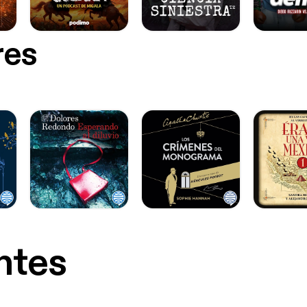
res
ntes