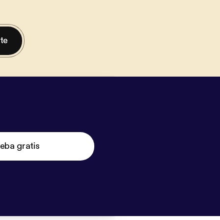
nte
eba gratis