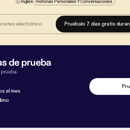
Inglés
Historias Personales Y Conversaciones
Pruébalo 7 días gratis dura
as de prueba
 prueba.
Pru
os al mes
dimo