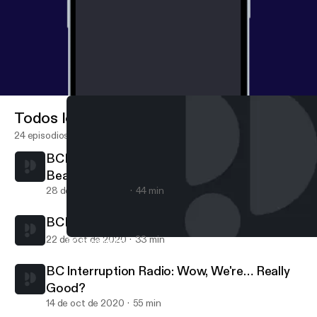
Todos los episodios
24 episodios
BCI Radio: Recapping the Yellow Jacket
Beatdown, and Looking Ahead to Clemson
28 de oct de 2020
44 min
BCI Radio:Boy. That Escalated Quickly.
22 de oct de 2020
33 min
BC Interruption Radio: Pandemic Problems, And The Grim New Rea
Last Call to Newton
BC Interruption Radio: Wow, We're… Really
Good?
14 de oct de 2020
55 min