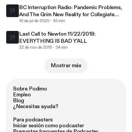
BC Interruption Radio: Pandemic Problems,
And The Grim New Reality for Collegiate
Athletics
16 de jul de 2020
43 min
Last Call to Newton 11/22/2018:
EVERYTHING IS BAD Y'ALL
22 de nov de 2018
34 min
Mostrar más
Sobre Podimo
Empleo
Blog
¿Necesitas ayuda?
Para podcasters
Iniciar sesión como podcaster
Preguntas frecuentes de Podcaster