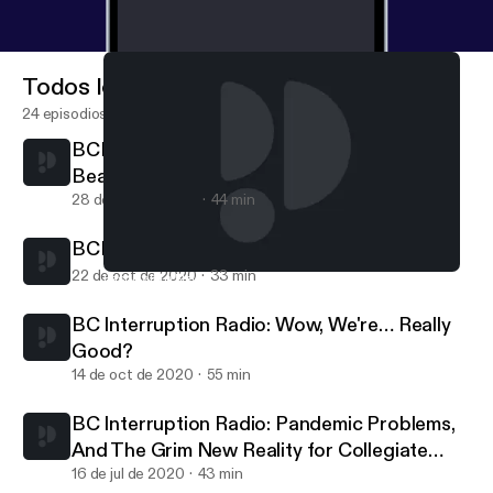
Todos los episodios
24 episodios
BCI Radio: Recapping the Yellow Jacket
Beatdown, and Looking Ahead to Clemson
28 de oct de 2020
44 min
BCI Radio:Boy. That Escalated Quickly.
22 de oct de 2020
33 min
Last Call to Newton 11/22/2018: EVERYTHING IS BAD Y'ALL
Last Call to Newton
BC Interruption Radio: Wow, We're… Really
Good?
14 de oct de 2020
55 min
BC Interruption Radio: Pandemic Problems,
And The Grim New Reality for Collegiate
Athletics
16 de jul de 2020
43 min