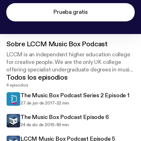
Prueba gratis
Sobre
LCCM Music Box Podcast
LCCM is an independent higher education college
for creative people. We are the only UK college
offering specialist undergraduate degrees in music,
Todos los episodios
words and code along with a postgraduate degree
in creative entrepreneurship.
4 episodios
The Music Box Podcast Series 2 Episode 1
-
27 de jun de 2017
22 min
The Music Box Podcast Episode 6
-
24 de dic de 2016
49 min
LCCM Music Box Podcast Episode 5