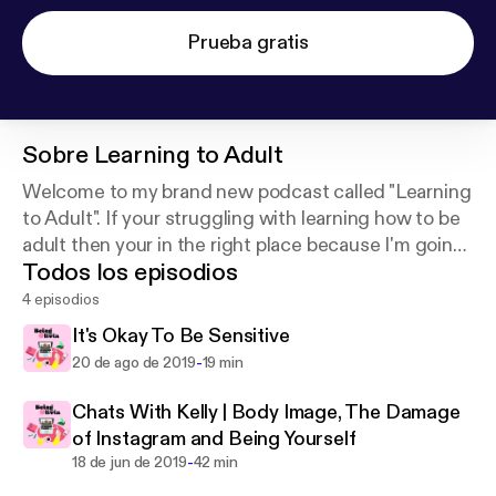
Prueba gratis
Sobre
Learning to Adult
Welcome to my brand new podcast called "Learning
to Adult". If your struggling with learning how to be
adult then your in the right place because I'm going
Todos los episodios
to be discussing with the help from some friends
the highs and lows of learning to become an adult.
4 episodios
It's Okay To Be Sensitive
-
20 de ago de 2019
19 min
Chats With Kelly | Body Image, The Damage
of Instagram and Being Yourself
-
18 de jun de 2019
42 min