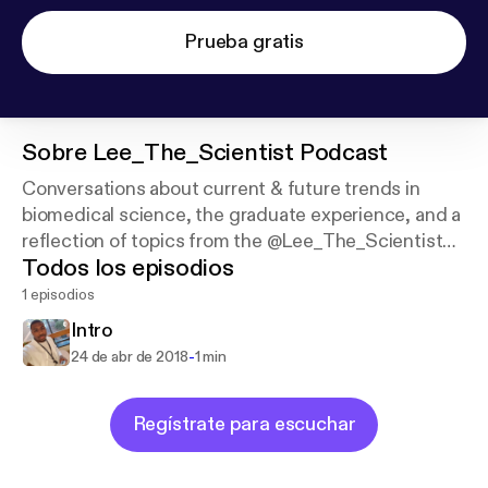
Prueba gratis
Sobre
Lee_The_Scientist Podcast
Conversations about current & future trends in
biomedical science, the graduate experience, and a
reflection of topics from the @Lee_The_Scientist
Todos los episodios
IG page, each episode ends with a song from my
playlist.
1 episodios
Intro
-
24 de abr de 2018
1 min
Regístrate para escuchar