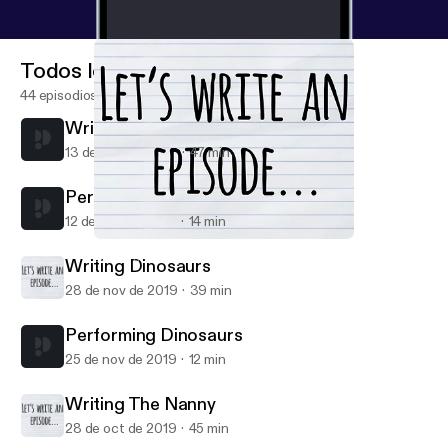
Todos los episodios
44 episodios
Writing Dharma and Greg
13 de mar de 2020
47 min
Performing Dharma and Greg
12 de mar de 2020
14 min
Writing The Nanny
Let's Write an Episode
Writing Dinosaurs
28 de nov de 2019
39 min
Performing Dinosaurs
25 de nov de 2019
12 min
Writing The Nanny
28 de oct de 2019
45 min