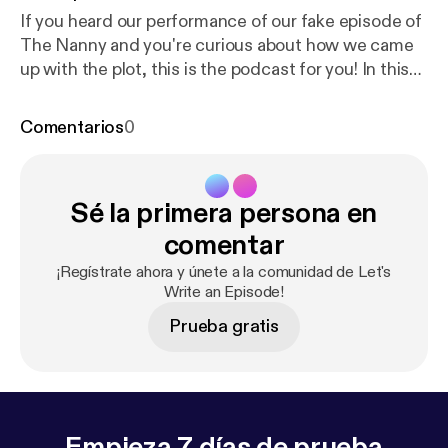
If you heard our performance of our fake episode of
The Nanny and you're curious about how we came
up with the plot, this is the podcast for you! In this
episode Tommy, Reagan Crockett, and Hayden
McOlgan sit down and come up with the story. It
Comentarios
0
was fun, and it wasn't the easiest one to crack but
you'll hear that when you hit play.
Sé la primera persona en
comentar
¡Regístrate ahora y únete a la comunidad de Let's
Write an Episode!
Prueba gratis
Empieza 7 días de prueba