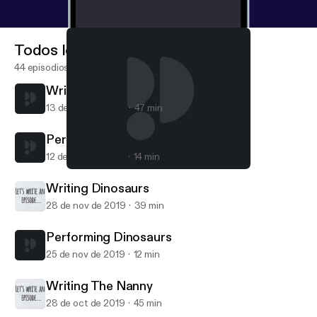
Todos los episodios
44 episodios
Writing Dharma and Greg
13 de mar de 2020
47 min
Performing Dharma and Greg
12 de mar de 2020
14 min
Performing Dharma and Greg
Let's Write an Episode
Writing Dinosaurs
28 de nov de 2019
39 min
Performing Dinosaurs
25 de nov de 2019
12 min
Writing The Nanny
28 de oct de 2019
45 min