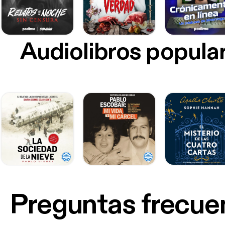
Audiolibros popula
Preguntas frecue