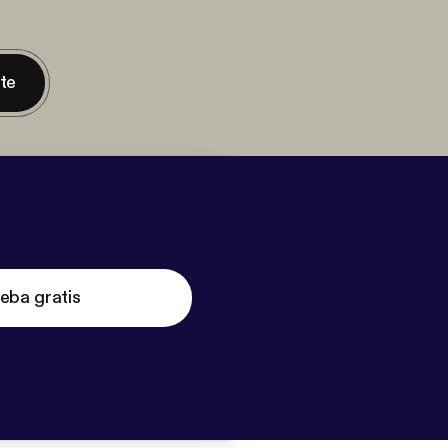
nte
eba gratis