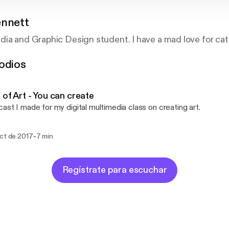
ennett
ia and Graphic Design student. I have a mad love for cats
odios
 of Art - You can create
ast I made for my digital multimedia class on creating art.
-
oct de 2017
7 min
Regístrate para escuchar