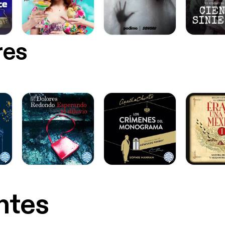
res
ntes