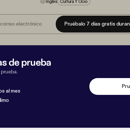
Inglés
Cultura Y Ocio
Pruébalo 7 días gratis dura
as de prueba
 prueba.
Pru
os al mes
dimo