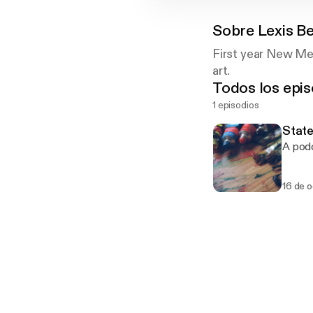
Sobre
Lexis B
First year New Med
art.
Todos los epis
1 episodios
State
A podc
16 de 