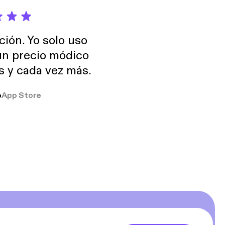
ción. Yo solo uso
 un precio módico
os y cada vez más.
o
App Store