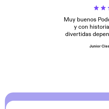
Muy buenos Podca
y con histori
divertidas depen
uno busque. Yo l
Junior Cis
trabajo ya que e
y necesito cance
rededor , Auricular