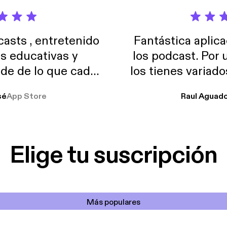
sts , entretenido
Fantástica aplica
as educativas y
los podcast. Por
de de lo que cada
los tienes variad
o suelo usar en el
sé
App Store
Raul Aguad
stoy muchas horas
lar el ruido de al
es y a disfrutar ..!!
Elige tu suscripción
Más populares