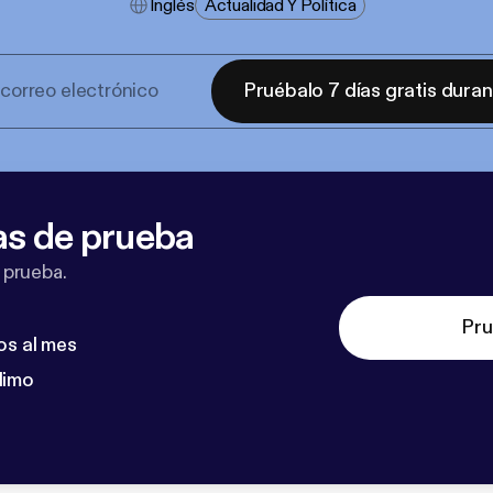
Inglés
Actualidad Y Política
Pruébalo 7 días gratis dura
as de prueba
 prueba.
Pru
os al mes
dimo