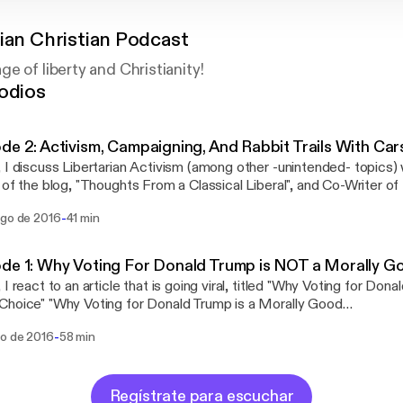
rian Christian Podcast
e of liberty and Christianity!
odios
de 2: Activism, Campaigning, And Rabbit Trails With Ca
 I discuss Libertarian Activism (among other -unintended- topics)
 of the blog, "Thoughts From a Classical Liberal", and Co-Writer of 
osts "Should the United States be a Theocracy?" and "The Failure
-
ago de 2016
41 min
ordpress.com/
 the United States be a Theocracy:
libertarianchristian.wordpress.com/2016/07/29/theocracy/ The Failure of the War on
de 1: Why Voting For Donald Trump is NOT a Morally G
https://libertarianchristian.wordpress.com/2016/08/05/legalize-drugs/ Joh
 I react to an article that is going viral, titled "Why Voting for Dona
n vs Trump Polls:
or Donald Trump is a Morally Good
/www.realclearpolitics.com/epolls/2016/president/us/general_ele
e":http://townhall.com/columnists/waynegrudem/2016/07/28/why-
49.html#polls Hillary Clinton Favorability/Unfavorability:
-
go de 2016
58 min
s-a-morally-good-choice-n2199564 Patreon:
/www.realclearpolitics.com/epolls/other/clinton_favorableunfavorable-11
//www.patreon.com/libertarianchristian Libertarian Christian:
Favorability/Unfavorability:
arianchristian.wordpress.com
/www.realclearpolitics.com/epolls/other/trump_favorableunfavora
Regístrate para escuchar