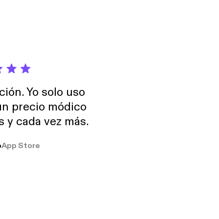
ción. Yo solo uso
 un precio módico
os y cada vez más.
o
App Store