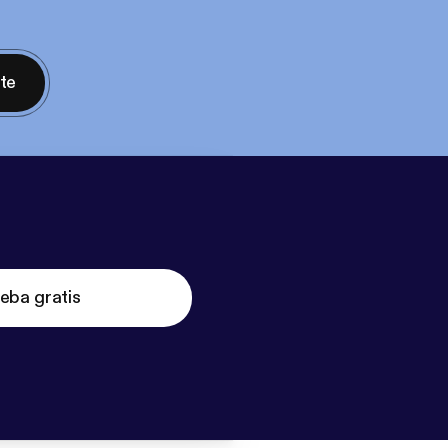
nte
eba gratis