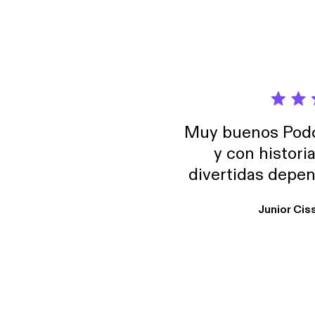
Muy buenos Podca
y con histori
divertidas depen
uno busque. Yo l
Junior Cis
trabajo ya que e
y necesito cance
rededor , Auricular