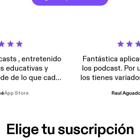
sts , entretenido
Fantástica aplica
as educativas y
los podcast. Por
de de lo que cada
los tienes variad
o suelo usar en el
sé
App Store
Raul Aguad
stoy muchas horas
lar el ruido de al
es y a disfrutar ..!!
Elige tu suscripción