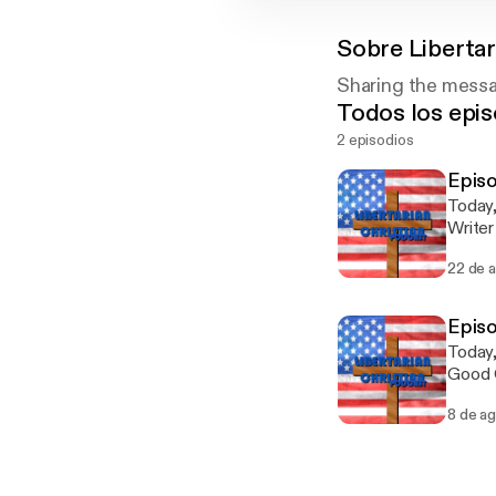
Sobre
Liberta
Sharing the messag
Todos los epis
2 episodios
Episo
Today,
Writer
Blog p
22 de 
Drugs." Thoughts From A Classical Liberal: https://academianoob2016.w
Should
https://
Episo
Drugs: 
Today,
Clinto
Good Choice" "Why Voting f
http:/
Choic
n_vs_johnson-59
8 de a
trump-i
http:/
https:
Trump 
libert
http:/