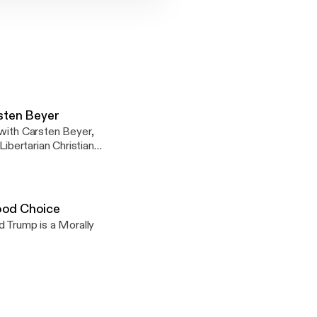
rsten Beyer
 with Carsten Beyer,
Libertarian Christian
 of the War on
ood Choice
nson vs
ld Trump is a Morally
ction_trump_vs_clinto
voting-for-donald-
31.html Donald
ble-5493.html