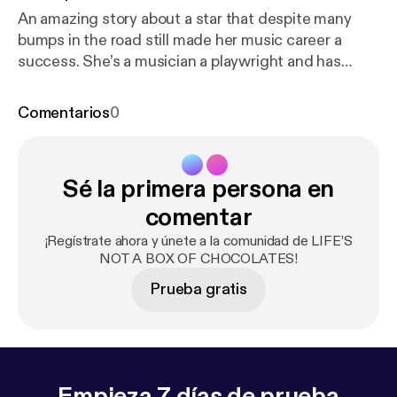
An amazing story about a star that despite many
bumps in the road still made her music career a
success. She’s a musician a playwright and has
many more talents. Tune in an treat your self to this
inspirational woman. --- Send in a voice message:
ht
Comentarios
0
tps://anchor.fm/BoxChocPod/message
Sé la primera persona en
comentar
¡Regístrate ahora y únete a la comunidad de LIFE’S
NOT A BOX OF CHOCOLATES!
Prueba gratis
Empieza 7 días de prueba