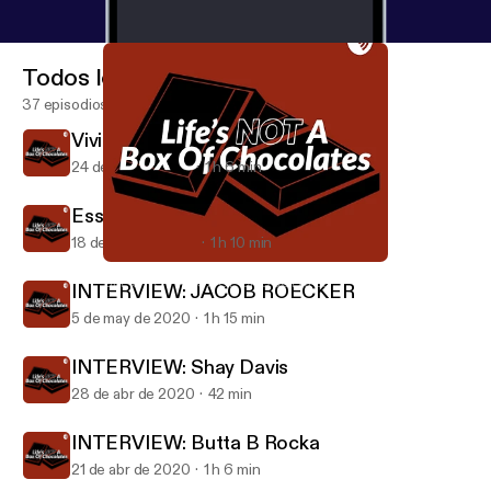
Todos los episodios
37 episodios
Vivienne Dahms world traveler
24 de jun de 2020
1 h 6 min
Essential worker chat
18 de may de 2020
1 h 10 min
INTERVIEW: Butta B Rocka
LIFE’S NOT A BOX OF CHOCOLATES
INTERVIEW: JACOB ROECKER
5 de may de 2020
1 h 15 min
INTERVIEW: Shay Davis
28 de abr de 2020
42 min
INTERVIEW: Butta B Rocka
21 de abr de 2020
1 h 6 min