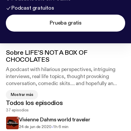
Podcast gratuitos
Prueba gratis
Sobre
LIFE’S NOT A BOX OF
CHOCOLATES
A podcast with hilarious perspectives, intriguing
interviews, real life topics, thought provoking
conversation, comedic skits.... and hopefully an
enjoyable listening experience.
Mostrar más
Todos los episodios
Listen. Laugh. Enjoy.
37 episodios
Follow us on Instagram: @BoxChocPod
Vivienne Dahms world traveler
Ronnie @Ronnie_Media
-
24 de jun de 2020
1 h 6 min