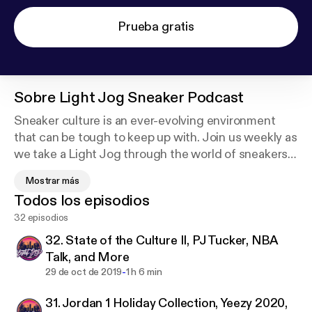
Prueba gratis
Sobre
Light Jog Sneaker Podcast
Sneaker culture is an ever-evolving environment
that can be tough to keep up with. Join us weekly as
we take a Light Jog through the world of sneakers
where we talk about releases, industry news, and
Mostrar más
our personal experiences. Whether you're a life-long
Todos los episodios
OG collector or a young entrepreneur trying to
32 episodios
make some headway in the resell game, this is the
podcast for you.
32. State of the Culture II, PJ Tucker, NBA
Talk, and More
Instagram/Twitter:
-
29 de oct de 2019
1 h 6 min
@lightjogpod
31. Jordan 1 Holiday Collection, Yeezy 2020,
@brandonalmeidaa