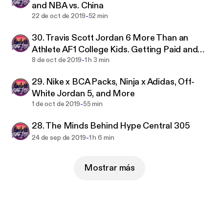
and NBA vs. China
@kevincruz.1
-
22 de oct de 2019
52 min
30. Travis Scott Jordan 6 More Than an
Athlete AF1 College Kids. Getting Paid and
-
Sports Gambling Tips
8 de oct de 2019
1 h 3 min
29. Nike x BCA Packs, Ninja x Adidas, Off-
White Jordan 5, and More
-
1 de oct de 2019
55 min
28. The Minds Behind Hype Central 305
-
24 de sep de 2019
1 h 6 min
Mostrar más