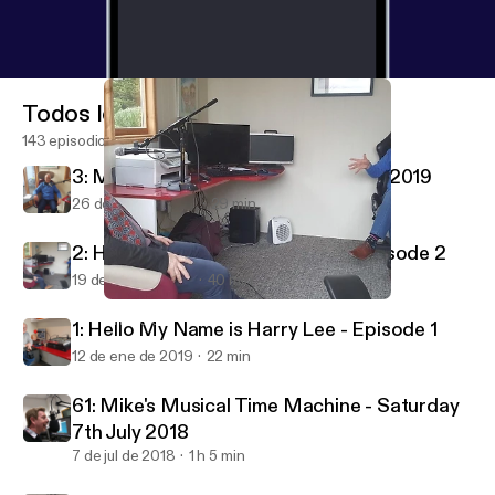
Todos los episodios
143 episodios
3: My Name Is Harry Lee - 26th Jan 2019
26 de ene de 2019
29 min
2: Hello My Name is Harry Lee - Episode 2
19 de ene de 2019
40 min
2: Hello My Name is Harry Lee - Episode 2
LIRRadio
1: Hello My Name is Harry Lee - Episode 1
12 de ene de 2019
22 min
61: Mike's Musical Time Machine - Saturday
7th July 2018
7 de jul de 2018
1 h 5 min