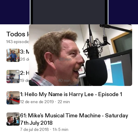
Todos los episodios
143 episodios
3: My Name Is Harry Lee - 26th Jan 2019
26 de ene de 2019
29 min
2: Hello My Name is Harry Lee - Episode 2
19 de ene de 2019
40 min
60: Mike's Musical Time Machine - Saturday 30th June 2018
LIRRadio
1: Hello My Name is Harry Lee - Episode 1
12 de ene de 2019
22 min
61: Mike's Musical Time Machine - Saturday
7th July 2018
7 de jul de 2018
1 h 5 min