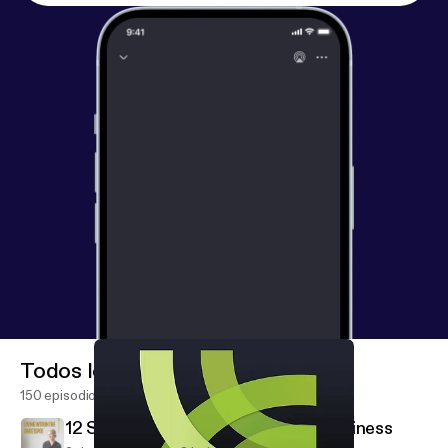
Todos los episodios
150 episodios
12 Steps For Starting An Online Business