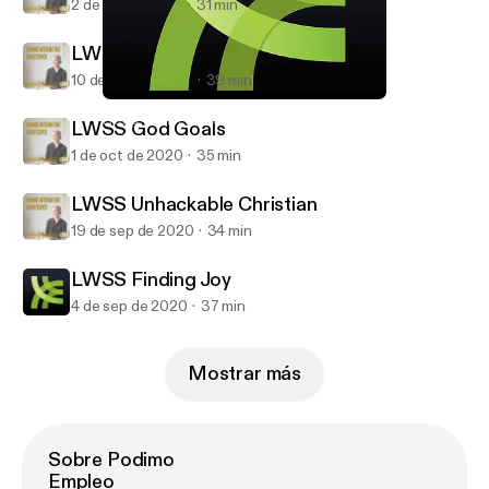
2 de mar de 2021
31 min
LWSS Keep the Faith
10 de oct de 2020
39 min
LWSS Finding Joy
Living Within the Sweet Spot with Niccie Kliegl
LWSS God Goals
1 de oct de 2020
35 min
LWSS Unhackable Christian
19 de sep de 2020
34 min
LWSS Finding Joy
4 de sep de 2020
37 min
Mostrar más
Sobre Podimo
Empleo