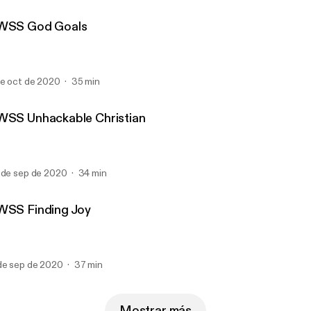
WSS God Goals
de oct de 2020
35 min
WSS Unhackable Christian
 de sep de 2020
34 min
WSS Finding Joy
de sep de 2020
37 min
Mostrar más