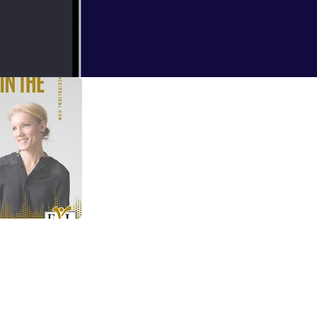
ErXz0gg4
d offering free
an
ot with Niccie Kliegl