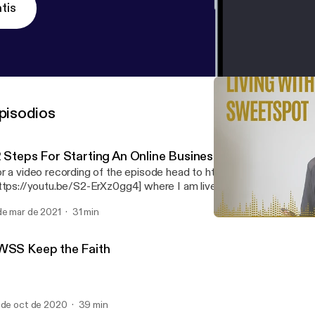
tis
pisodios
2 Steps For Starting An Online Business
r a video recording of the episode head to https://youtu.be/S2-
ttps://youtu.be/S2-ErXz0gg4] where I am live doing this training an
ols and resources. Niccie
de mar de 2021
31 min
LWSS Unhackable Christi
Living Within the Sweet Sp
WSS Keep the Faith
 de oct de 2020
39 min