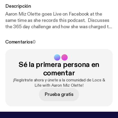
Descripción
Aaron Miz Olette goes Live on Facebook at the
same time as she records this podcast. Discusses
the 365 day challenge and how she was charged to
start going Live every day. Aaron talks about the
Little Loc Book and her inspiration to write it. Also
Comentarios
0
discusses 6 Amazing Natural Hair Recipes and 22
Best Products to Use on your locs. She still loves
the Collagen Beauty Booster and drinks it everyday!
Sé la primera persona en
In the relationship segment, she discusses how the
Narcissist Never Loved Me or Anyone. Aaron goes
comentar
into detail about how a Narcissist can future fake
¡Regístrate ahora y únete a la comunidad de Locs &
you into believing a "Happily Ever After," then they
Life with Aaron Miz Olette!
leave without a trace. She discovered the narc
Prueba gratis
cheating with her own eyes. Follow @mizolette on
Instagram.