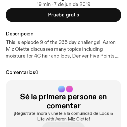
19 min · 7 de jun de 2019
Prueba gratis
Descripción
This is episode 9 of the 365 day challenge! Aaron
Miz Olette discusses many topics including
moisture for 4C hair and locs, Denver Five Points,
her Herbalife Backstory, relationships dating an
older man and mistakes when rushing relationships.
Comentarios
0
See Facebook Live video for this episode
@Mizolette.
Sé la primera persona en
comentar
¡Regístrate ahora y únete a la comunidad de Locs &
Life with Aaron Miz Olette!